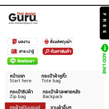
หน้าแรก
กระเป๋าผ้าหูหิ้ว
Start here
Tote bag
กระเป๋าซิปผ้า
กระเป๋าผ้าสะพายหลัง
Zip bag
Backpack
ถุงผ้าสปันบอนด์
งานผ้าอื่นๆ