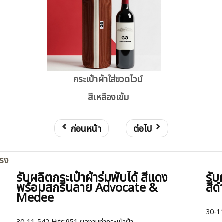
กระเป๋าผ้าใส่ขวดไวน์
สีเหลืองเข้ม
ก่อนหน้า
ต่อไป
ตรง
รับผลิตกระเป๋าผ้าร่มพับได้ สีแดง
รั
พร้อมสกรีนลาย Advocate &
สีด
Medee
30-1
30-11-542
Hits:
951 ผลงานทำกระเป๋าผ้า