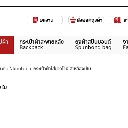
ปผ้า
กระเป๋าผ้าสะพายหลัง
ถุงผ้าสปันบอนด์
งา
Backpack
Spunbond bag
Fa
้าดิบ ใส่ขวดไวน์
กระเป๋าผ้าใส่ขวดไวน์ สีเหลืองเข้ม
0 ใบ