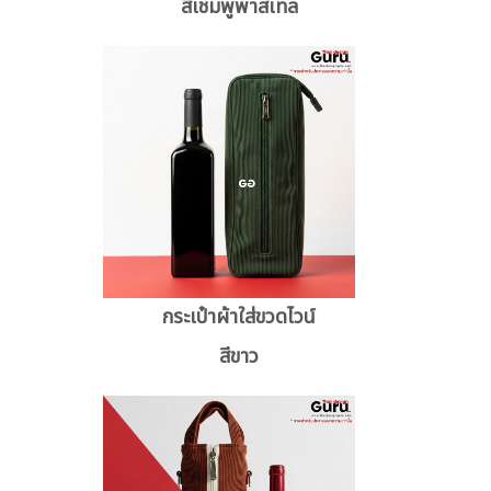
สีเชมพูพาสเทล
กระเป๋าผ้าใส่ขวดไวน์
สีขาว