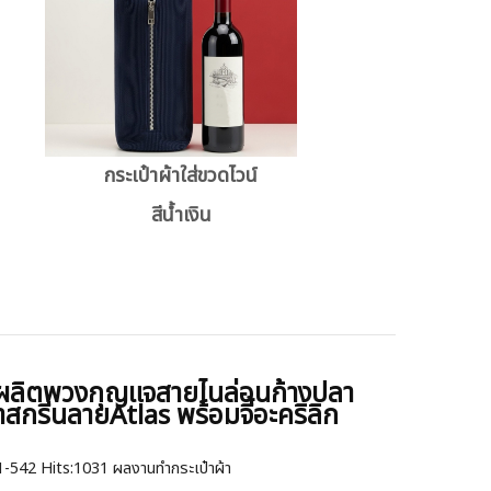
กระเป๋าผ้าใส่ขวดไวน์
สีน้ำเงิน
บผลิตพวงกุญแจสายไนล่อนก้างปลา
ำสกรีนลายAtlas พร้อมจี้อะคริลิก
1-542
Hits:
1031 ผลงานทำกระเป๋าผ้า