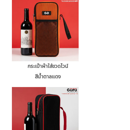
กระเป๋าผ้าใส่ขวดไวน์
สีน้ำตาลแดง