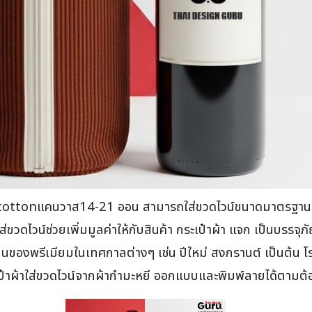
้าcottonแคนวาส14-21 ออน สามารถใส่ขวดไวน์ขนาดมาตรฐาน มีห
ดไวน์ช่วยเพิ่มมูลค่าให้กับสินค้า กระเป๋าผ้า แจก เป็นบรรจุภัณ
เป็นของพรีเมียมในเทศกาลต่างๆ เช่น ปีใหม่ สงกรานต์ เป็นต้น โ
ะเป๋าผ้าใส่ขวดไวน์จากผ้ากำมะหยี ออกแบบและพิมพ์ลายได้ตามต