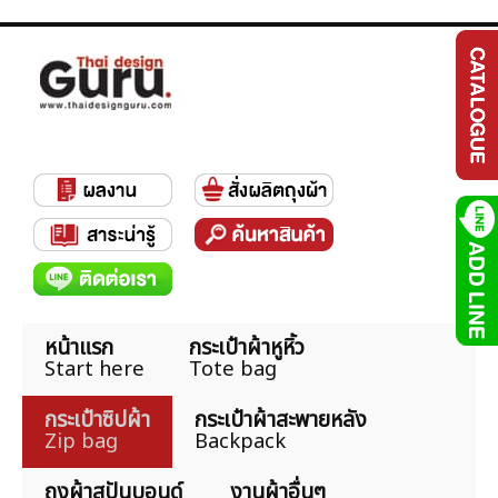
หน้าแรก
กระเป๋าผ้าหูหิ้ว
Start here
Tote bag
กระเป๋าซิปผ้า
กระเป๋าผ้าสะพายหลัง
Zip bag
Backpack
ถุงผ้าสปันบอนด์
งานผ้าอื่นๆ