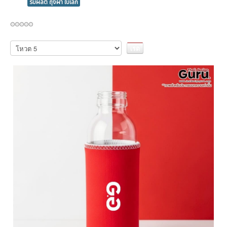
รับผลิต ถุงผ้า ใบเล็ก
กรุณา
ให้
คะแนน