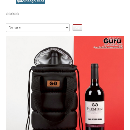
ถุงผ้าเชือกรูด สั่งทำ
กรุณา
ให้
คะแนน