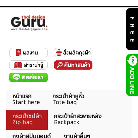
หน้าแรก
กระเป๋าผ้าหูหิ้ว
Start here
Tote bag
กระเป๋าซิปผ้า
กระเป๋าผ้าสะพายหลัง
Zip bag
Backpack
ถุงผ้าสปันบอนด์
งานผ้าอื่นๆ