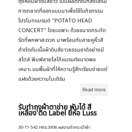
ถุงหอมผ้าดิบสีขาว เป็นผลิตภัณฑ์ส่งเสริม
การตลาดที่ออกแบบมาเพื่อใช้ในกิจกรรม
โปรโมทแบรนด์ "POTATO HEAD
CONCERT" โดยเฉพาะ ด้วยขนาดกระทัด
รัดที่พกพาสะดวก มาพร้อมกับสายหูหิ้วสี
ดำตัดกับเนื้อผ้าดิบสีขาวธรรมชาติอย่างมี
สไตล์ พิมพ์ลายโลโก้แบรนด์ขนาดพอ
เหมาะ บนพื้นผ้าที่ให้ความรู้สึกเรียบง่ายแต่
แฝงด้วยความโมเดิร์น
Read more
รับทำถุงผ้าตาข่าย พับได้ สี
เหลือง ติด Label ยี่ห้อ Luss
30-11-542
Hits:
3906 ผลงานทำกระเป๋าผ้า