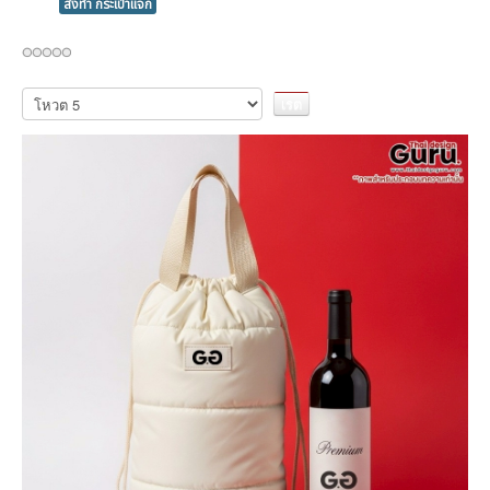
สั่งทำ กระเป๋าแจก
กรุณา
ให้
คะแนน