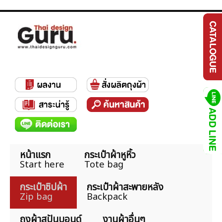
หน้าแรก
กระเป๋าผ้าหูหิ้ว
Start here
Tote bag
กระเป๋าซิปผ้า
กระเป๋าผ้าสะพายหลัง
Zip bag
Backpack
ถุงผ้าสปันบอนด์
งานผ้าอื่นๆ