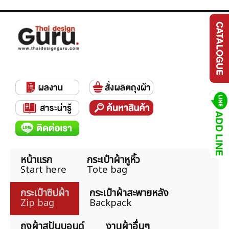
หน้าแรก
กระเป๋าผ้าหูหิ้ว
Start here
Tote bag
กระเป๋าซิปผ้า
กระเป๋าผ้าสะพายหลัง
Zip bag
Backpack
ถุงผ้าสปันบอนด์
งานผ้าอื่นๆ