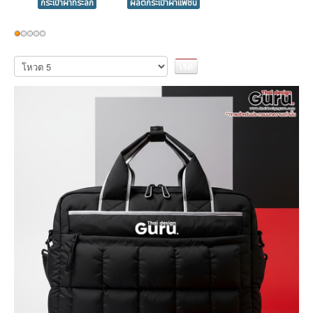
กระเป๋าผ้าที่ระลึก
ผลิตกระเป๋าผ้าแฟชั่น
ให้
เรต
กรุณา
ให้
สมาชิก:
1
/
5
คะแนน