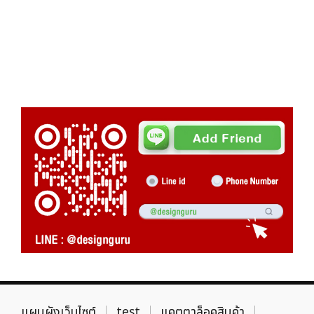
แผนผังเว็บไซต์
test
แคตตาล็อคสินค้า