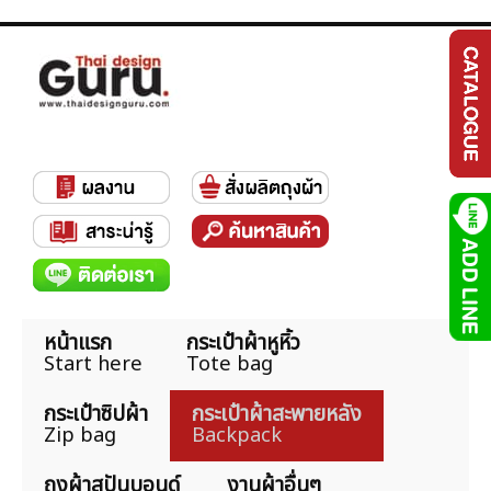
หน้าแรก
กระเป๋าผ้าหูหิ้ว
Start here
Tote bag
กระเป๋าซิปผ้า
กระเป๋าผ้าสะพายหลัง
Zip bag
Backpack
ถุงผ้าสปันบอนด์
งานผ้าอื่นๆ