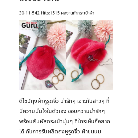
30-11-542
Hits:
1515 ผลงานทำกระเป๋าผ้า
ดีไซน์ถุงผ้าหูรูดจิ๋ว น่ารักๆ เจาะกับสาวๆ ที่
มีความมั่นใจในตัวเอง ชอบความน่ารักๆ
พร้อมสัมผัสกระเป๋านุ่มๆ ที่ใครเห็นก็อยาก
ได้ กับการรับผลิตถุงหูรูดจิ๋ว ผ้าขนนุ่ม