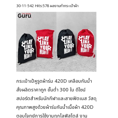
30-11-542
Hits:
578 ผลงานทำกระเป๋าผ้า
กระเป๋าเป้หูรูดผ้าร่ม 420D เคลือบกันน้ำ
สั่งผลิตราคาถูก ขั้นต่ำ 300 ใบ ดีไซน์
สปอร์ตสำหรับนักกีฬาและสายฟิตเนส วัสดุ
คุณภาพสูงด้วยผ้าร่มกันน้ำเนื้อผ้า 420D
ตอบโจทย์การใช้งานทุกไลฟ์สไตล์ งาน