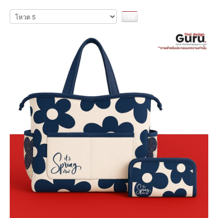
กรุณา
ให้
คะแนน