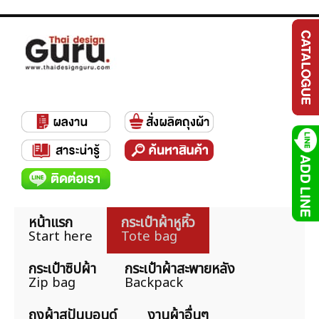
หน้าแรก
กระเป๋าผ้าหูหิ้ว
Start here
Tote bag
กระเป๋าซิปผ้า
กระเป๋าผ้าสะพายหลัง
Zip bag
Backpack
ถุงผ้าสปันบอนด์
งานผ้าอื่นๆ