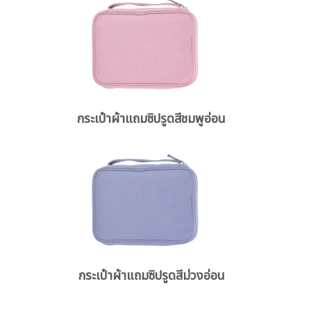
กระเป๋าผ้าแถมซิปรูดสีชมพูอ่อน
กระเป๋าผ้าแถมซิปรูดสีม่วงอ่อน