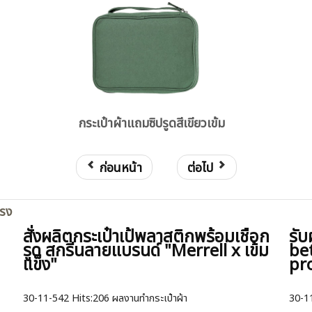
กระเป๋าผ้าแถมซิปรูดสีเขียวเข้ม
ก่อนหน้า
ต่อไป
ตรง
สั่งผลิตกระเป๋าเป้พลาสติกพร้อมเชือก
รับ
รูด สกรีนลายแบรนด์ "Merrell x เข้ม
be
แข็ง"
pr
30-11-542
Hits:
206 ผลงานทำกระเป๋าผ้า
30-1