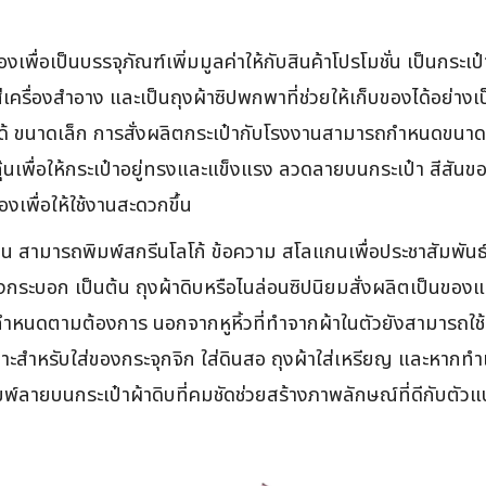
องเพื่อเป็นบรรจุภัณฑ์เพิ่มมูลค่าให้กับสินค้าโปรโมชั่น เป็นก
่เครื่องสำอาง และเป็นถุงผ้าซิปพกพาที่ช่วยให้เก็บของได้อย่างเ
ด้ ขนาดเล็ก การสั่งผลิตกระเป๋ากับโรงงานสามารถกำหนดขนาด
๊นเพื่อให้กระเป๋าอยู่ทรงและแข็งแรง ลวดลายบนกระเป๋า สีสันของผ้
องเพื่อให้ใช้งานสะดวกขึ้น
่อน สามารถพิมพ์สกรีนโลโก้ ข้อความ สโลแกนเพื่อประชาสัมพันธ์
รงกระบอก เป็นต้น ถุงผ้าดิบหรือไนล่อนซิปนิยมสั่งผลิตเป็นขอ
ำหนดตามต้องการ นอกจากหูหิ้วที่ทำจากผ้าในตัวยังสามารถใช้หูผ้
ะสำหรับใส่ของกระจุกจิก ใส่ดินสอ ถุงผ้าใส่เหรียญ และหากทำ
ลายบนกระเป๋าผ้าดิบที่คมชัดช่วยสร้างภาพลักษณ์ที่ดีกับตัวแบ