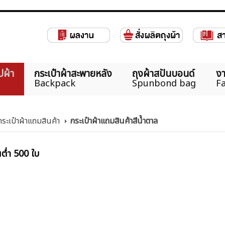
ปผ้า
กระเป๋าผ้าสะพายหลัง
ถุงผ้าสปันบอนด์
งา
Backpack
Spunbond bag
Fa
ระเป๋าผ้าแถมสินค้า
กระเป๋าผ้าแถมสินค้าสีน้ำตาล
นต่ำ 500 ใบ