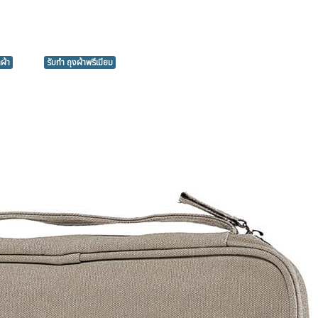
าผ้า
รับทำ ถุงผ้าพรีเมียม