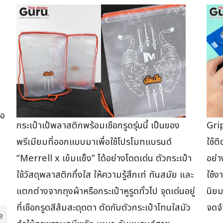
ไอ
กระเป๋าเป้พลาสติกพร้อมเชือกรูดรุ่นนี้ เป็นของ
Grip
พรีเมียมที่ออกแบบมาเพื่อใช้โปรโมทแบรนด์
ใช้ต
“Merrell x เข้มแข็ง” ได้อย่างโดดเด่น ตัวกระเป๋า
อย่
ใช้วัสดุพลาสติกกึ่งใส ให้ความรู้สึกเท่ ทันสมัย และ
ใช้ง
แตกต่างจากถุงผ้าหรือกระเป๋าหูรูดทั่วไป จุดเด่นอยู่
นิยม
ที่เชือกรูดสีส้มสะดุดตา ตัดกับตัวกระเป๋าโทนใสมัว
จดจำ
e