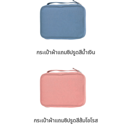
กระเป๋าผ้าแถมซิปรูดสีน้ำเงิน
กระเป๋าผ้าแถมซิปรูดสีส้มโอโรส