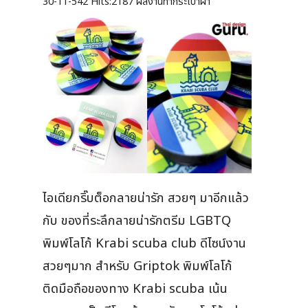
30-11-542
Hits:
2187 ผลงานทำกระเป๋าผ้า
ไอเดียกริ๊บต็อกลายน่ารัก สวยๆ มาอีกแล้ว
กับ ของที่ระลึกลายน่ารักตรีม LGBTQ
พิมพ์โลโก้ Krabi scuba club ดีไซน์งาน
สวยๆมาก สำหรับ Griptok พิมพ์โลโก้
ติดมือถือของทาง Krabi scuba เน้น