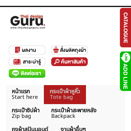
หน้าแรก
กระเป๋าผ้าหูหิ้ว
Start here
Tote bag
กระเป๋าซิปผ้า
กระเป๋าผ้าสะพายหลัง
Zip bag
Backpack
ถุงผ้าสปันบอนด์
งานผ้าอื่นๆ