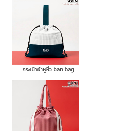
กระเป๋าผ้าหูหิ้ว ban bag