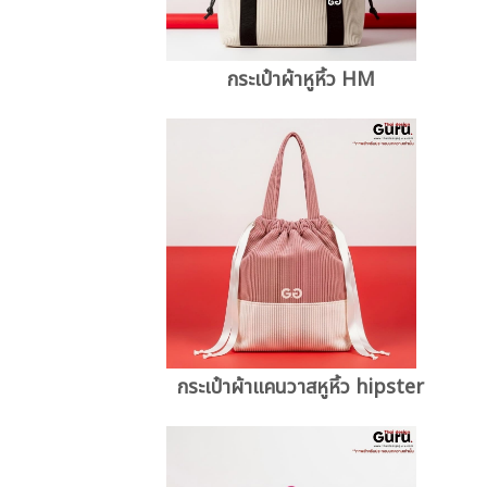
กระเป๋าผ้าหูหิ้ว HM
กระเป๋าผ้าแคนวาสหูหิ้ว hipster