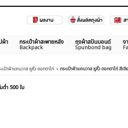
ปผ้า
กระเป๋าผ้าสะพายหลัง
ถุงผ้าสปันบอนด์
งา
Backpack
Spunbond bag
Fa
เป๋าผ้าแคนวาส หูหิ้ว ตอกตาไก่
กระเป๋าผ้าแคนวาส หูหิ้ว ตอกตาไก่ สีเขี
้นต่ำ 500 ใบ