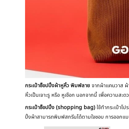
กระเป๋าช็อปปิ้งผ้าหูหิ้ว พิมพ์ลาย
จากผ้าแคนวาส ผ้าด
หิ้วเป็นเจาะรู หรือ หูเชือก นอกจากนี้ เพื่อความส
กระเป๋าช็อปปิ้ง (shopping bag)
ใช้ทำกระเป๋าโปร
ปิ้งผ้าสามารถพิมพ์สกรีนได้ตามใจชอบ การออกแบ