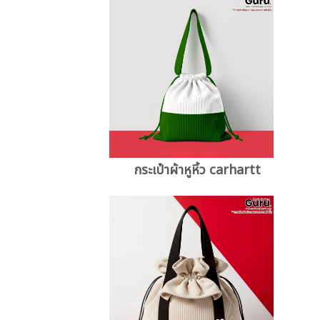
กระเป๋าผ้าหูหิ้ว carhartt