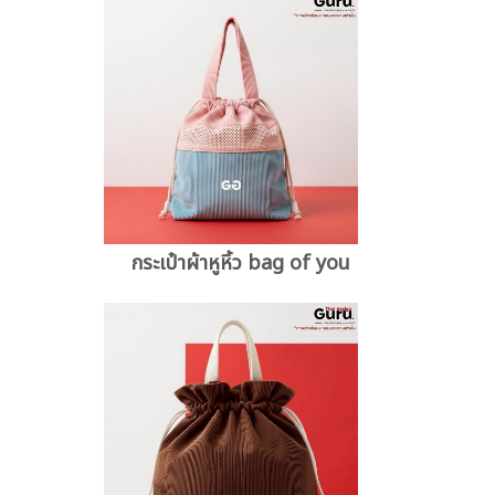
กระเป๋าผ้าหูหิ้ว bag of you