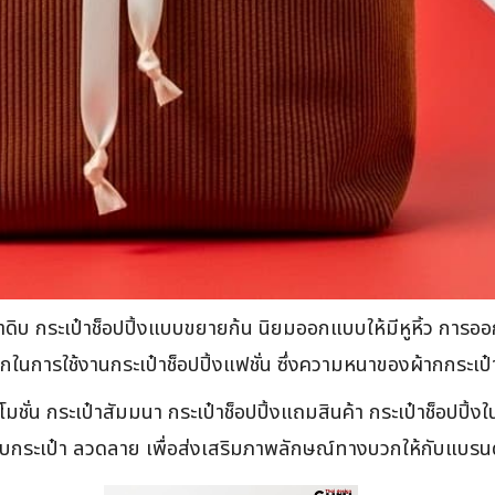
ิบ กระเป๋าช็อปปิ้งแบบขยายก้น นิยมออกแบบให้มีหูหิ้ว การออกแบ
ะดวกในการใช้งานกระเป๋าช็อปปิ้งแฟชั่น ซึ่งความหนาของผ้ากกระเป๋
โมชั่น กระเป๋าสัมมนา กระเป๋าช็อปปิ้งแถมสินค้า กระเป๋าช็อปปิ
บกระเป๋า ลวดลาย เพื่อส่งเสริมภาพลักษณ์ทางบวกให้กับแบรนด