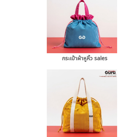
กระเป๋าผ้าหูหิ้ว sales