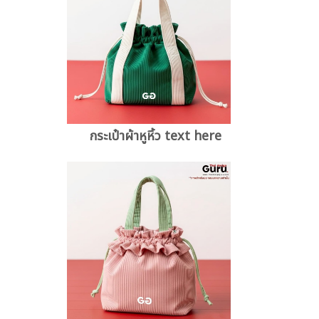
กระเป๋าผ้าหูหิ้ว text here