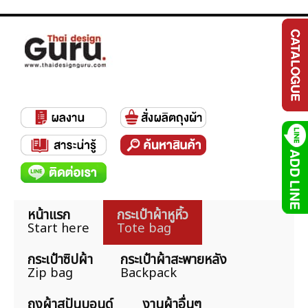
หน้าแรก
กระเป๋าผ้าหูหิ้ว
Start here
Tote bag
กระเป๋าซิปผ้า
กระเป๋าผ้าสะพายหลัง
Zip bag
Backpack
ถุงผ้าสปันบอนด์
งานผ้าอื่นๆ