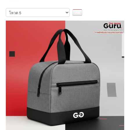
กรุณา
ให้
คะแนน