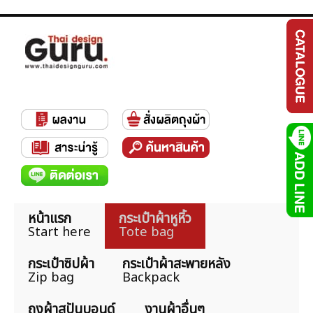
หน้าแรก
กระเป๋าผ้าหูหิ้ว
Start here
Tote bag
กระเป๋าซิปผ้า
กระเป๋าผ้าสะพายหลัง
Zip bag
Backpack
ถุงผ้าสปันบอนด์
งานผ้าอื่นๆ