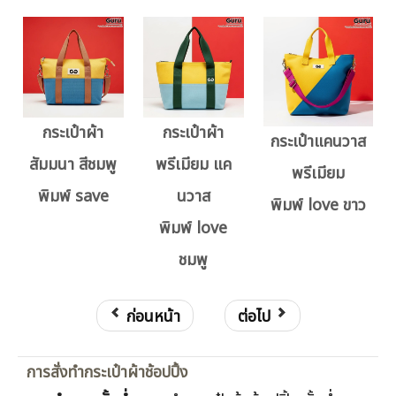
กระเป๋าผ้า
กระเป๋าผ้า
กระเป๋าแคนวาส
สัมมนา สีชมพู
พรีเมียม แค
พรีเมียม
พิมพ์ save
นวาส
พิมพ์ love ขาว
พิมพ์ love
ชมพู
ก่อนหน้า
ต่อไป
การสั่งทำกระเป๋าผ้าช้อปปิ้ง