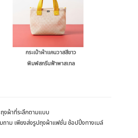
กระเป๋าผ้าแคนวาสสีขาว
พิมพ์สกรีนฟ้าพาสเทล
ิตถุงผ้าที่ระลึกตามแบบ
าม เพียงส่งรูปถุงผ้าแฟชั่น ช้อปปิ้งทางเมล์