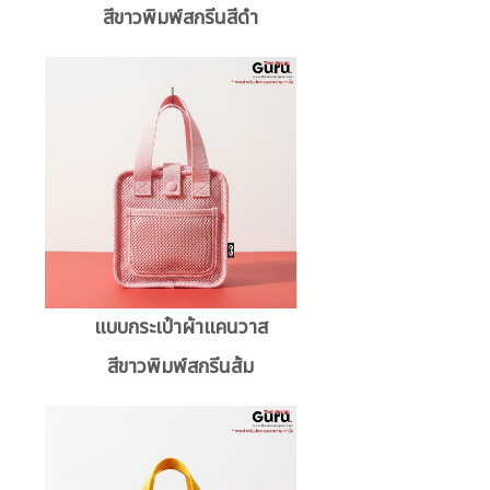
สีขาวพิมพ์สกรีนสีดำ
แบบกระเป๋าผ้าแคนวาส
สีขาวพิมพ์สกรีนส้ม