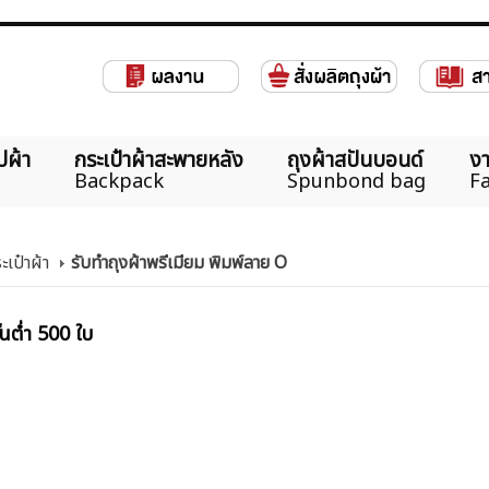
ปผ้า
กระเป๋าผ้าสะพายหลัง
ถุงผ้าสปันบอนด์
งา
Backpack
Spunbond bag
Fa
ะเป๋าผ้า
รับทำถุงผ้าพรีเมียม พิมพ์ลาย O
้นต่ำ 500 ใบ