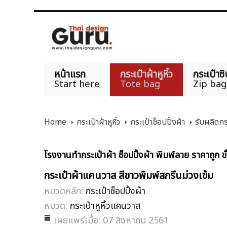
หน้าแรก
กระเป๋าผ้าหูหิ้ว
กระเป๋าซิ
Start here
Tote bag
Zip bag
Home
กระเป๋าผ้าหูหิ้ว
กระเป๋าช็อปปิ้งผ้า
รับผลิตกร
โรงงานทำกระเป๋าผ้า ช็อปปิ้งผ้า พิมพ์ลาย ราคาถูก ขั
กระเป๋าผ้าแคนวาส สีขาวพิมพ์สกรีนม่วงเข้ม
หมวดหลัก:
กระเป๋าช็อปปิ้งผ้า
หมวด:
กระเป๋าหูหิ้วแคนวาส
เผยแพร่เมื่อ: 07 สิงหาคม 2561