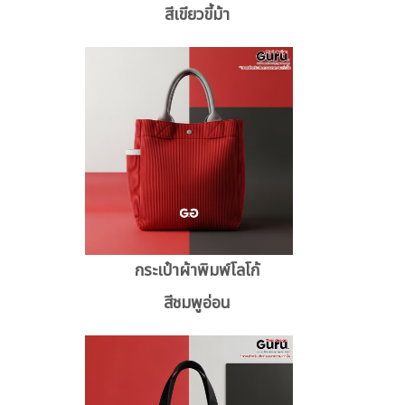
สีเขียวขี้ม้า
กระเป๋าผ้าพิมพ์โลโก้
สีชมพูอ่อน