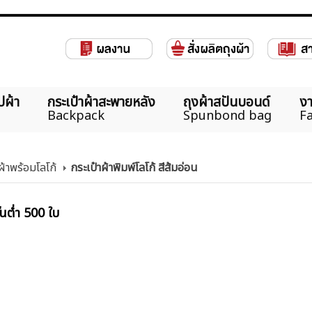
ปผ้า
กระเป๋าผ้าสะพายหลัง
ถุงผ้าสปันบอนด์
งา
Backpack
Spunbond bag
Fa
ผ้าพร้อมโลโก้
กระเป๋าผ้าพิมพ์โลโก้ สีส้มอ่อน
้นต่ำ 500 ใบ