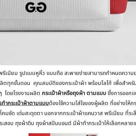
พรีเมียม รูปแบบหูหิ้ว แบบถือ สะพายง่ายสามารถกำหนดความ
ุกขั้นตอน คุณสมบัติของกระเป๋าผ้า พร้อมโลโก้ เพื่อสำหรับใส่
่างๆ โดยโรงงานผลิต
กระเป๋าผ้าหรือถุงผ้า ตามแบบ
ซึ่งการออกแบ
รทำกระเป๋าผ้าตามแบบ
ต้องใช้ความใส่ใจของผู้ผลิต ที่อย่างให้ก
คมชัด เด่นสะดุดตา นอกจากกระเป๋าผ้าแคนวาส พรีเมียม ที่ระลึก
้ากระสอบ ถุงผ้าดิบ ถุงผ้าสปันบอนด์ มีผ้าทำกระเป๋าให้เลือกหลา