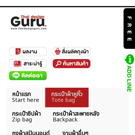
หน้าแรก
กระเป๋าผ้าหูหิ้ว
Start here
Tote bag
กระเป๋าซิปผ้า
กระเป๋าผ้าสะพายหลัง
Zip bag
Backpack
ถุงผ้าสปันบอนด์
งานผ้าอื่นๆ