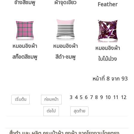
ช้างสีชมพู
ผ้าจุดเขียว
Feather
หมอนอิงผ้า
หมอนอิงผ้า
หมอนอิงผ้า
สก็อตสีชมพู
สีดำ-ชมพู
ใบไม้ม่วง
หน้าที่ 8 จาก 93
3
4
5
6
7
8
9
10
11
12
เริ่มต้น
ก่อนหน้า
ต่อไป
สุดท้าย
สั่งทำ และ ผลิต กระเป๋าผ้า ถุงผ้า จากโรงงานโดยตรง