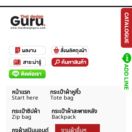
หน้าแรก
กระเป๋าผ้าหูหิ้ว
Start here
Tote bag
กระเป๋าซิปผ้า
กระเป๋าผ้าสะพายหลัง
Zip bag
Backpack
ถุงผ้าสปันบอนด์
งานผ้าอื่นๆ