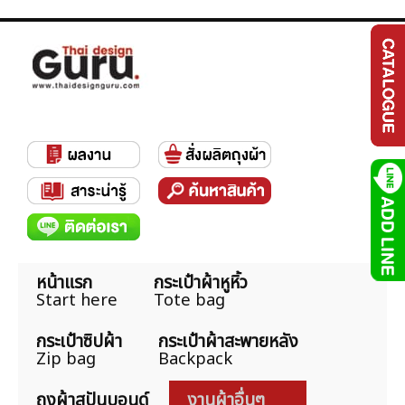
หน้าแรก
กระเป๋าผ้าหูหิ้ว
Start here
Tote bag
กระเป๋าซิปผ้า
กระเป๋าผ้าสะพายหลัง
Zip bag
Backpack
ถุงผ้าสปันบอนด์
งานผ้าอื่นๆ