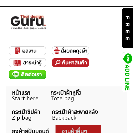
หน้าแรก
กระเป๋าผ้าหูหิ้ว
Start here
Tote bag
กระเป๋าซิปผ้า
กระเป๋าผ้าสะพายหลัง
Zip bag
Backpack
ถุงผ้าสปันบอนด์
งานผ้าอื่นๆ