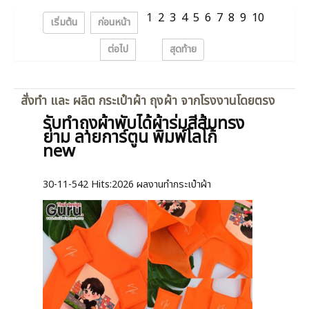
1
2
3
4
5
6
7
8
9
10
เริ่มต้น
ก่อนหน้า
ต่อไป
สุดท้าย
สั่งทำ และ ผลิต กระเป๋าผ้า ถุงผ้า จากโรงงานโดยตรง
รับทำถุงผ้าพับได้ผ้าร่มสีส้มทรง
ย่าม ลายการ์ตูน พิมพ์โลโก้
new
30-11-542
Hits:
2026 ผลงานทำกระเป๋าผ้า