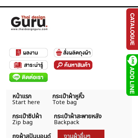
หน้าแรก
กระเป๋าผ้าหูหิ้ว
Start here
Tote bag
กระเป๋าซิปผ้า
กระเป๋าผ้าสะพายหลัง
Zip bag
Backpack
ถุงผ้าสปันบอนด์
งานผ้าอื่นๆ