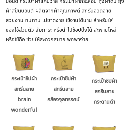
บอนด์ กระเป๋าผ้าแคนวาส กระเป๋าผ้ากระสอบ ถุงผ้าดิบ ถุง
ผ้าสปันบอนด์ ผลิตจากผ้าคุณภาพดี สกรีนลวดลาย
สวยงาม ทนทาน ไม่ขาดง่าย ใช้งานได้นาน สำหรับใส่
ของใช้ส่วนตัว สัมภาระ หรือนำไปช้อปปิ้งได้ สะพายไหล่
หรือใช้ถือ ช่วยให้สะดวกสบาย พกพาง่าย
กระเป๋าซิปผ้า
กระเป๋าซิปผ้า
กระเป๋าซิปผ้า
สกรีนลาย
สกรีนลาย
สกรีนลาย
brain
กล้องจุลทรรศน์
กระดานดำ
wonderful