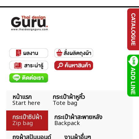
หน้าแรก
กระเป๋าผ้าหูหิ้ว
Start here
Tote bag
กระเป๋าซิปผ้า
กระเป๋าผ้าสะพายหลัง
Zip bag
Backpack
ถุงผ้าสปันบอนด์
งานผ้าอื่นๆ