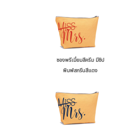
ซองพรีเมี่ยมสีครีม มีซิป
พิมพ์สกรีนสีแดง