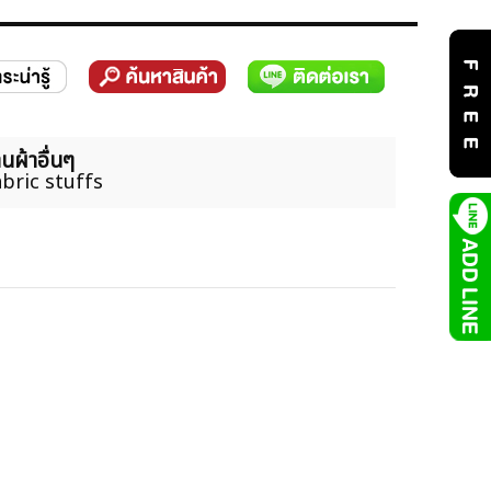
นผ้าอื่นๆ
bric stuffs