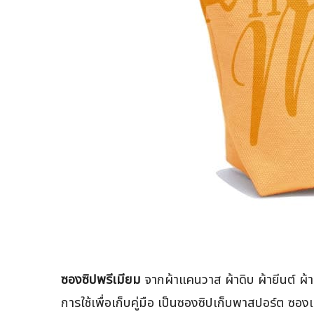
ซองซิปพรีเมียม
จากผ้าแคนวาส ผ้าดิบ ผ้ายีนต์ ผ้
การใช้เพื่อเก็บคู่มือ เป็นซองซิปเก็บพาสปอร์ต ซ