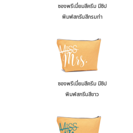
ซองพรีเมี่ยมสีครีม มีซิป
พิมพ์สกรีนสีกรมท่า
ซองพรีเมี่ยมสีครีม มีซิป
พิมพ์สกรีนสีขาว