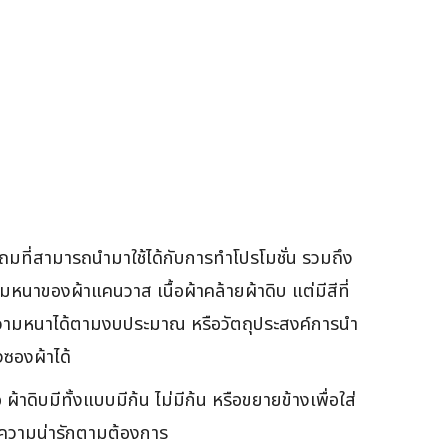
แถมที่สามารถนำมาใช้ได้กับการทำโปรโมชั่น รวมถึง
นาของผ้าแคนวาส เนื้อผ้าคล้ายผ้าดิบ แต่มีสีที่
อกความหนาได้ตามงบประมาณ หรือวัตถุประสงค์การนำ
งซองผ้าได้
 ผ้าดิบมีทั้งแบบมีก้น ไม่มีก้น หรือขยายข้างเพื่อใส่
ิมความน่ารักตามต้องการ