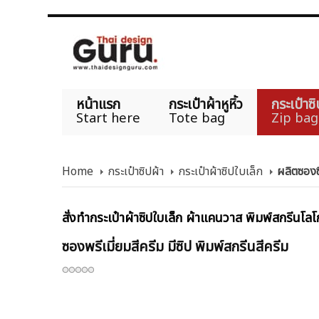
หน้าแรก
กระเป๋าผ้าหูหิ้ว
กระเป๋าซิ
Start here
Tote bag
Zip bag
Home
กระเป๋าซิปผ้า
กระเป๋าผ้าซิปใบเล็ก
ผลิตซองซิ
สั่งทำกระเป๋าผ้าซิปใบเล็ก ผ้าแคนวาส พิมพ์สกรีนโลโก
ซองพรีเมี่ยมสีครีม มีซิป พิมพ์สกรีนสีครีม