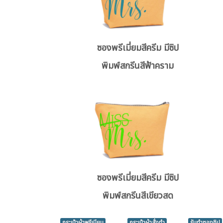
ซองพรีเมี่ยมสีครีม มีซิป
พิมพ์สกรีนสีฟ้าคราม
ซองพรีเมี่ยมสีครีม มีซิป
พิมพ์สกรีนสีเขียวสด
กระเป๋าผ้าพรีเมียม
กระเป๋าผ้าสั่งทำ
รับทำซองซิป