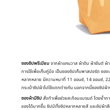
ซองซิปพรีเมียม
จากผ้าแคนวาส ผ้าดิบ ผ้ายีนต์ ผ้
การใช้เพื่อเก็บคู่มือ เป็นซองซิปเก็บพาสปอร์ต ซ
หลากหลาย มีความหนาที่ 11 ออนซ์, 14 ออนซ์, 22
กระเป๋าซิปผ้าไปใช้แตกต่างกัน นอกจากนี้ซองซิปผ้า
ซองผ้ามีซิป
สั่งทำเพื่อช่วยสะท้อนแบรนด์ โดยย้ำการ
ของได้มากขึ้น ซิปมีทั้งซิปหลากหลายสี และซิปผ้า