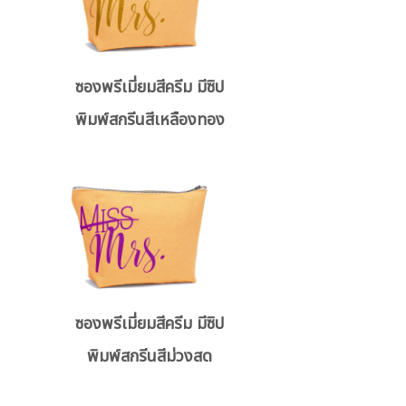
ซองพรีเมี่ยมสีครีม มีซิป
พิมพ์สกรีนสีเหลืองทอง
ซองพรีเมี่ยมสีครีม มีซิป
พิมพ์สกรีนสีม่วงสด