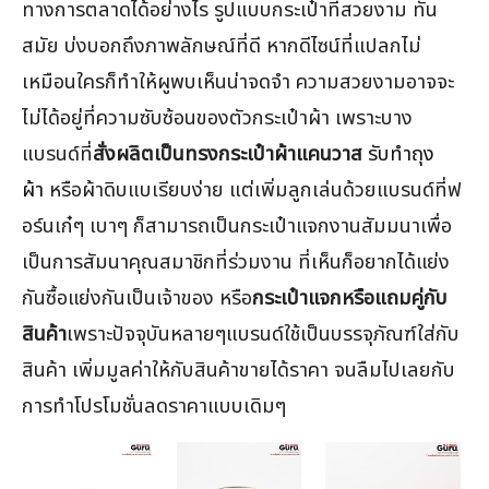
ทางการตลาดได้อย่างไร รูปแบบกระเป๋าที่สวยงาม ทัน
สมัย บ่งบอกถึงภาพลักษณ์ที่ดี หากดีไซน์ที่แปลกไม่
เหมือนใครก็ทำให้ผูพบเห็นน่าจดจำ ความสวยงามอาจจะ
ไม่ได้อยู่ที่ความซับซ้อนของตัวกระเป๋าผ้า เพราะบาง
แบรนด์ที่
สั่งผลิตเป็นทรงกระเป๋าผ้าแคนวาส
รับทำถุง
ผ้า
หรือผ้าดิบแบเรียบง่าย แต่เพิ่มลูกเล่นด้วยแบรนด์ที่ฟ
อร์นเก๋ๆ เบาๆ ก็สามารถเป็นกระเป๋าแจกงานสัมมนาเพื่อ
เป็นการสัมนาคุณสมาชิกที่ร่วมงาน ที่เห็นก็อยากได้แย่ง
กันซื้อแย่งกันเป็นเจ้าของ หรือ
กระเป๋าแจกหรือแถมคู่กับ
สินค้า
เพราะปัจจุบันหลายๆแบรนด์ใช้เป็นบรรจุภัณฑ์ใส่กับ
สินค้า เพิ่มมูลค่าให้กับสินค้าขายได้ราคา จนลืมไปเลยกับ
การทำโปรโมชั่นลดราคาแบบเดิมๆ