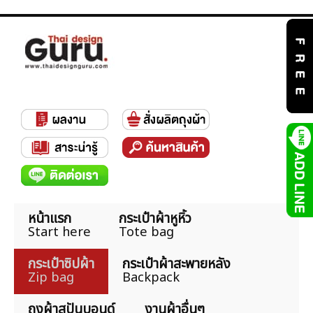
หน้าแรก
กระเป๋าผ้าหูหิ้ว
Start here
Tote bag
กระเป๋าซิปผ้า
กระเป๋าผ้าสะพายหลัง
Zip bag
Backpack
ถุงผ้าสปันบอนด์
งานผ้าอื่นๆ