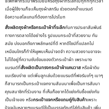
จะพกพากระเป๋าพรีเมี่ยมหรือถุงผ้าที่ระลึกไปทุกที่ทุกเวลา
เมื่อผู้ใช้งานก็จะเห็นถุงผ้าสกรีน ช่วยตอกย้ำแบรนด์
ข้อความสโลแกนที่ต้องการโปรโมท
สั่งผลิตถุงผ้าหรือกระเป๋าผ้าที่ระลึก
กับการประชาสัมพันธ์
ทางการตลาดได้อย่างไร รูปแบบกระเป๋าที่สวยงาม ทัน
สมัย บ่งบอกถึงภาพลักษณ์ที่ดี หากดีไซน์ที่แปลกไม่
เหมือนใครก็ทำให้ผูพบเห็นน่าจดจำ ความสวยงามอาจจะ
ไม่ได้อยู่ที่ความซับซ้อนของตัวกระเป๋าผ้า เพราะบาง
แบรนด์ที่
สั่งผลิตเป็นทรงกระเป๋าผ้าแคนวาส
หรือผ้าดิบ
แบเรียบง่าย แต่เพิ่มลูกเล่นด้วยแบรนด์ที่ฟอร์นเก๋ๆ เบาๆ
ก็สามารถเป็นกระเป๋าแจกงานสัมมนาเพื่อเป็นการสัมนา
คุณสมาชิกที่ร่วมงาน ที่เห็นก็อยากได้แย่งกันซื้อแย่งกัน
เป็นเจ้าของ หรือ
กระเป๋าแจกหรือแถมคู่กับสินค้า
เพราะ
ปัจจุบันหลายๆแบรนด์ใช้เป็นบรรจุภัณฑ์ใส่กับสินค้า เพิ่ม