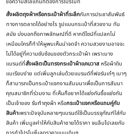
ข้อความสโลแกนที่ต้องการโปรโมท
สั่งผลิตถุงผ้าหรือกระเป๋าผ้าที่ระลึก
กับการประชาสัมพันธ์
ทางการตลาดได้อย่างไร รูปแบบกระเป๋าที่สวยงาม ทัน
สมัย บ่งบอกถึงภาพลักษณ์ที่ดี หากดีไซน์ที่แปลกไม่
เหมือนใครก็ทำให้ผูพบเห็นน่าจดจำ ความสวยงามอาจจะ
ไม่ได้อยู่ที่ความซับซ้อนของตัวกระเป๋าผ้า เพราะบาง
แบรนด์ที่
สั่งผลิตเป็นทรงกระเป๋าผ้าแคนวาส
หรือผ้าดิบ
แบเรียบง่าย แต่เพิ่มลูกเล่นด้วยแบรนด์ที่ฟอร์นเก๋ๆ เบาๆ
ก็สามารถเป็นกระเป๋าแจกงานสัมมนาเพื่อเป็นการสัมนา
คุณสมาชิกที่ร่วมงาน ที่เห็นก็อยากได้แย่งกันซื้อแย่งกัน
เป็นเจ้าของ
รับทำถุงผ้า
หรือ
กระเป๋าแจกหรือแถมคู่กับ
สินค้า
เพราะปัจจุบันหลายๆแบรนด์ใช้เป็นบรรจุภัณฑ์ใส่กับ
สินค้า เพิ่มมูลค่าให้กับสินค้าขายได้ราคา จนลืมไปเลยกับ
การทำโปรโมชั่นลดราคาแบบเดิมๆ