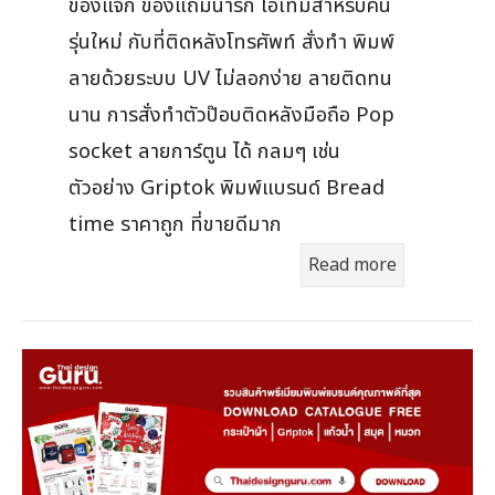
ของแจก ของแถมน่ารัก ไอเท็มสำหรับคน
รุ่นใหม่ กับที่ติดหลังโทรศัพท์ สั่งทํา พิมพ์
ลายด้วยระบบ UV ไม่ลอกง่าย ลายติดทน
นาน การสั่งทำตัวป๊อบติดหลังมือถือ Pop
socket ลายการ์ตูน ได้ กลมๆ เช่น
ตัวอย่าง Griptok พิมพ์แบรนด์ Bread
time ราคาถูก ที่ขายดีมาก
Read more