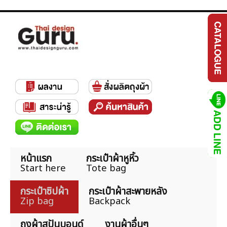
หน้าแรก
กระเป๋าผ้าหูหิ้ว
Start here
Tote bag
กระเป๋าซิปผ้า
กระเป๋าผ้าสะพายหลัง
Zip bag
Backpack
ถุงผ้าสปันบอนด์
งานผ้าอื่นๆ