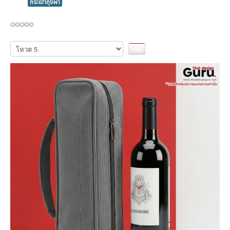
กระเป๋าถุงผ้า
กรุณา
ให้
คะแนน