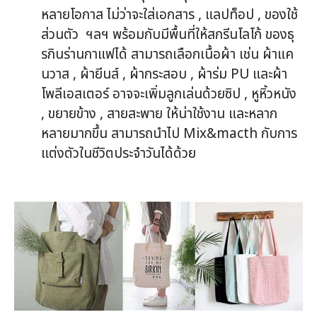
หลายโอกาส ไม่ว่าจะใส่เอกสาร , แลปท็อป , ของใช้
ส่วนตัว ฯลฯ พร้อมกับมีพื้นที่ให้สกรีนโลโก้ ของธุ
รกินร่านกาแฟได้ สามารถเลือกเนื้อผ้า เช่น ผ้าแค
นวาส , ผ้ายีนส์ , ผ้ากระสอบ , ผ้าร่ม PU และผ้า
โพลีเอสเตอร์ อาจจะเพิ่มลูกเล่นด้วยซิป , หูหิ้วหนัง
, ขยายข้าง , สายสะพาย ให้น่าใช้งาน และหลาก
หลายมากขึ้น สามารถนำไป Mix&macth กับการ
แต่งตัวในชีวิตประจำวันได้ด้วย