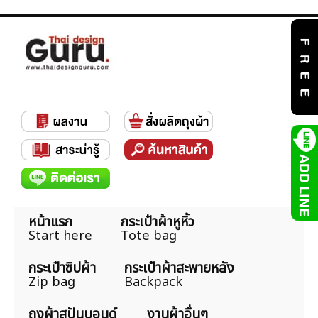
หน้าแรก
กระเป๋าผ้าหูหิ้ว
Start here
Tote bag
กระเป๋าซิปผ้า
กระเป๋าผ้าสะพายหลัง
Zip bag
Backpack
ถุงผ้าสปันบอนด์
งานผ้าอื่นๆ