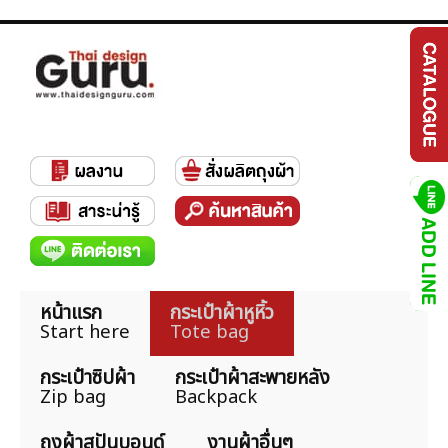
หน้าแรก
กระเป๋าผ้าหูหิ้ว
Start here
Tote bag
กระเป๋าซิปผ้า
กระเป๋าผ้าสะพายหลัง
Zip bag
Backpack
ถุงผ้าสปันบอนด์
งานผ้าอื่นๆ