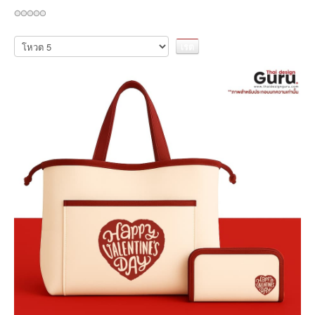
กรุณา
ให้
คะแนน