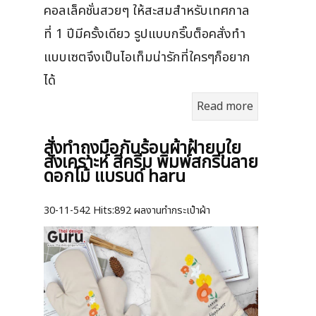
คอลเล็คชั่นสวยๆ ให้สะสมสำหรับเทศกาล
ที่ 1 ปีมีครั้งเดียว รูปแบบกริ๊บต็อคสั่งทำ
แบบเซตจึงเป็นไอเท็มน่ารักที่ใครๆก็อยาก
ได้
Read more
สั่งทำถุงมือกันร้อนผ้าฝ้ายบุใย
สังเคราะห์ สีครีม พิมพ์สกรีนลาย
ดอกไม้ แบรนด์ haru
30-11-542
Hits:
892 ผลงานทำกระเป๋าผ้า