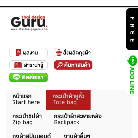
หน้าแรก
กระเป๋าผ้าหูหิ้ว
Start here
Tote bag
กระเป๋าซิปผ้า
กระเป๋าผ้าสะพายหลัง
Zip bag
Backpack
ถุงผ้าสปันบอนด์
งานผ้าอื่นๆ