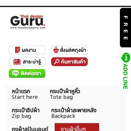
หน้าแรก
กระเป๋าผ้าหูหิ้ว
Start here
Tote bag
กระเป๋าซิปผ้า
กระเป๋าผ้าสะพายหลัง
Zip bag
Backpack
ถุงผ้าสปันบอนด์
งานผ้าอื่นๆ